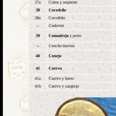
37a
Cobra y serpiente
38
Cocodrilo
38a
Cocodrilo
--
Codorniz
39
Comadreja
y perro
--
Concha marina
40
Conejo
41
Cuervo
41a
Cuervo y burro
41b
Cuervo y cangrejo