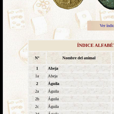
Ver índi
ÍNDICE ALFABÉ
Nº
Nombre del animal
1
Abeja
1a
Abeja
2
Águila
2a
Águila
2b
Águila
2c
Águila