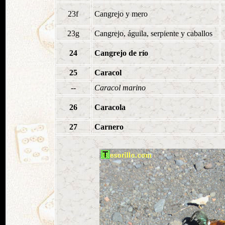
23f
Cangrejo y mero
23g
Cangrejo, águila, serpiente y caballos
24
Cangrejo de río
25
Caracol
--
Caracol marino
26
Caracola
27
Carnero