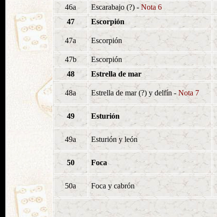
46a
Escarabajo (?) -
Nota 6
47
Escorpión
47a
Escorpión
47b
Escorpión
48
Estrella de mar
48a
Estrella de mar (?) y delfín -
Nota 7
49
Esturión
49a
Esturión y león
50
Foca
50a
Foca y cabrón