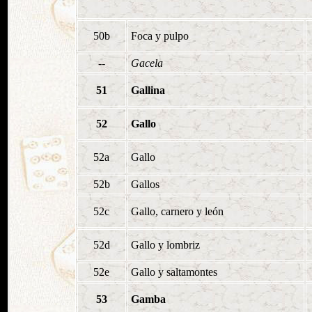
50b
Foca y pulpo
--
Gacela
51
Gallina
52
Gallo
52a
Gallo
52b
Gallos
52c
Gallo, carnero y león
52d
Gallo y lombriz
52e
Gallo y saltamontes
53
Gamba