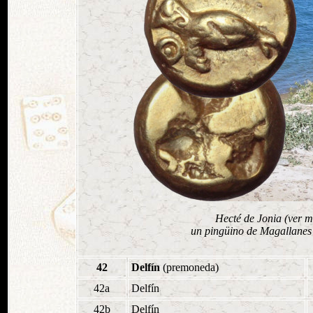
Hecté de Jonia (ver m
un pingüino de Magallanes 
42
Delfín
(premoneda)
42a
Delfín
42b
Delfín