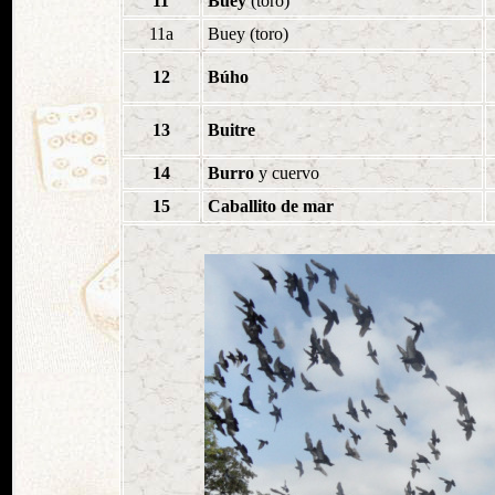
11
Buey
(toro)
11a
Buey (toro)
12
Búho
13
Buitre
14
Burro
y cuervo
15
Caballito de mar