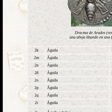
Dracma de Arados (ver 
una abeja libando en una 
2k
Águila
2m
Águila
2n
Águila
2ñ
Águila
2o
Águila
2p
Águila
2q
Águila
2r
Águila