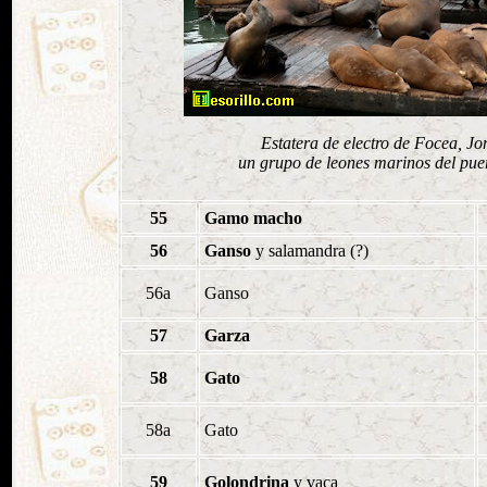
Estatera de electro de Focea, Jo
un grupo de leones marinos del pue
55
Gamo macho
56
Ganso
y salamandra (?)
56a
Ganso
57
Garza
58
Gato
58a
Gato
59
Golondrina
y vaca