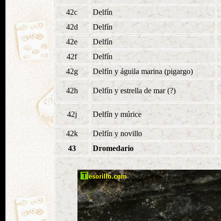
42c
Delfín
42d
Delfín
42e
Delfín
42f
Delfín
42g
Delfín y águila marina (pigargo)
42h
Delfín y estrella de mar (?)
42j
Delfín y múrice
42k
Delfín y novillo
43
Dromedario