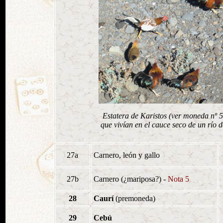
Estatera de Karistos (ver moneda nº 52
que vivían en el cauce seco de un río
27a
Carnero, león y gallo
27b
Carnero (¿mariposa?) -
Nota 5
28
Caurí
(premoneda)
29
Cebú