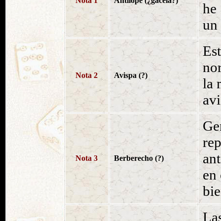
Nota 1
Antílope (¿gacela?)
he 
un 
Es
no
Nota 2
Avispa (?)
la
avi
Ge
re
ant
Nota 3
Berberecho (?)
en
bie
La