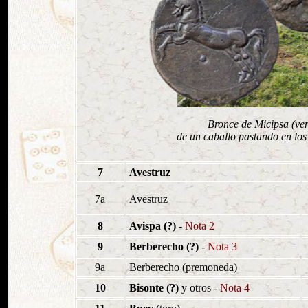
Bronce de Micipsa (ver
de un caballo pastando en lo
7
Avestruz
7a
Avestruz
8
Avispa (?)
-
Nota 2
9
Berberecho (?)
-
Nota 3
9a
Berberecho (premoneda)
10
Bisonte (?)
y otros -
Nota 4