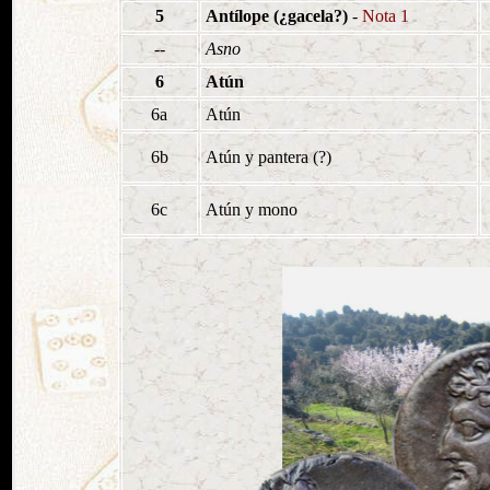
5
Antílope (¿gacela?)
-
Nota 1
--
Asno
6
Atún
6a
Atún
6b
Atún y pantera (?)
6c
Atún y mono