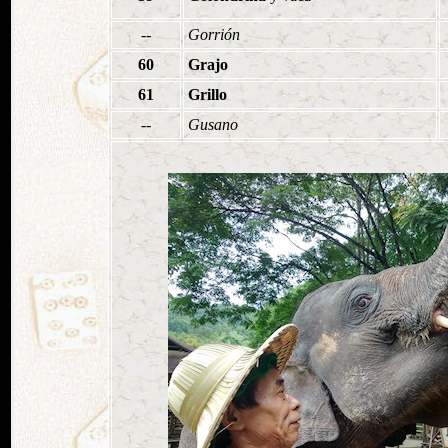
--
Gorrión
60
Grajo
61
Grillo
--
Gusano