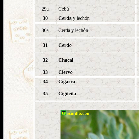
29a
Cebú
30
Cerda
y lechón
30a
Cerda y lechón
31
Cerdo
32
Chacal
33
Ciervo
34
Cigarra
35
Cigüeña