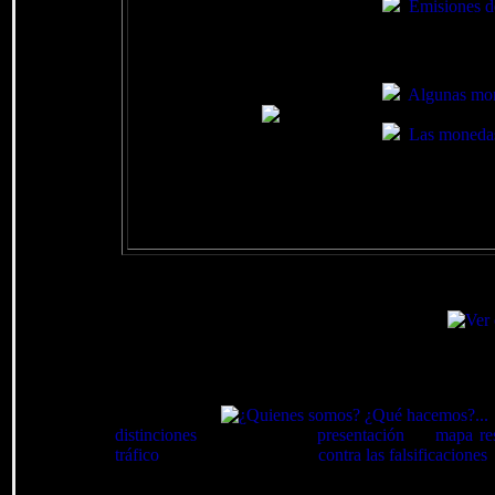
Emisiones de
Algunas mon
Las monedas
Tesorillo.com
distinciones
. Ver una breve
presentación
, el
mapa re
tráfico
, algunas herramientas
contra las falsificaciones
,