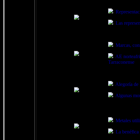
Representac
Las represen
Marcas, con
AE norteafri
Tarraconense
Alegoría de
Algunas mo
Metales util
La benéfica 