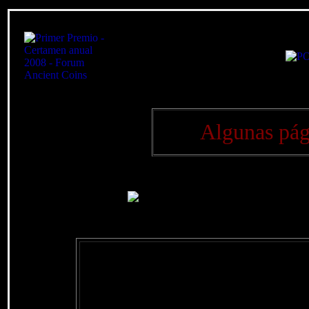
Algunas pág
"
Tesorillo.com
" comprende más de 1600 p
100.000 hipervínculos, por lo que elaborar un sim