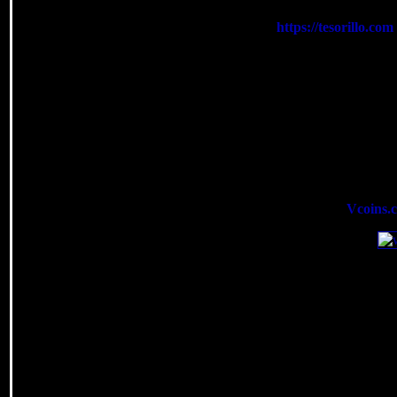
Conexión segura en:
https://tesorillo.com
Y ta
Tesorillo.com está alojado gratui
(
Vcoins.