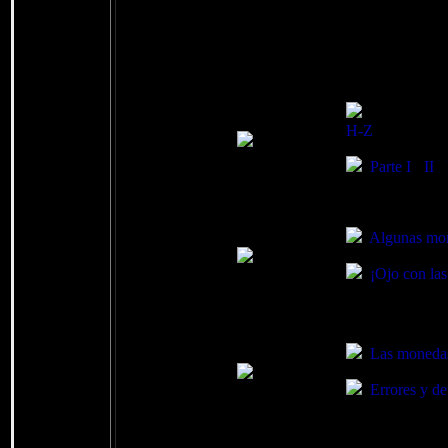
Sin intención de presentar ningún resumen
he puesto las monedas mostradas en orden cro
recomiendo
, es decir, citaré una treintena de mi
Los animales
H-Z
Parte I
-
II
-
Algunas mone
¡Ojo con las 
Las monedas 
Errores y de