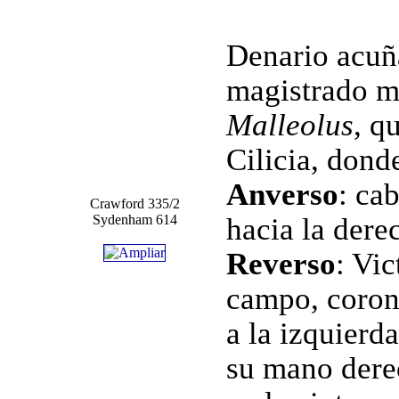
Denario acuñ
magistrado m
Malleolus
, q
Cilicia, dond
Anverso
: ca
Crawford 335/2
Sydenham 614
hacia la dere
Reverso
: Vic
campo, coron
a la izquierd
su mano dere