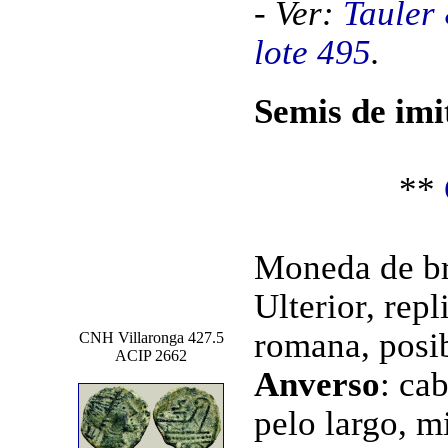
- Ver:
Tauler
lote 495
.
Semis de imi
**
Moneda de br
Ulterior, rep
romana, posib
CNH Villaronga 427.5
ACIP 2662
Anverso
: ca
pelo largo, m