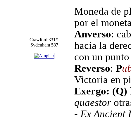
Moneda de pl
por el monet
Anverso
: ca
Crawford 331/1
hacia la dere
Sydenham 587
con un punto
Reverso
:
P
ub
Victoria en p
Exergo: (Q)
quaestor
otr
- Ex Ancient 