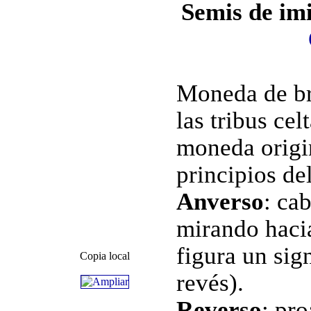
Semis de imi
Moneda de br
las tribus ce
moneda origi
principios del
Anverso
: ca
mirando hacia
figura un sig
Copia local
revés).
Reverso
:
pro