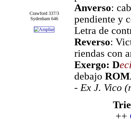
Anverso
: ca
Crawford 337/3
pendiente y c
Sydenham 646
Letra de cont
Reverso
: Vic
riendas con 
Exergo:
D
ec
debajo
ROM
- Ex J. Vico 
Tri
++