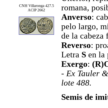
romana, posib
CNH Villaronga 427.5
ACIP 2662
Anverso
: ca
pelo largo, m
de la cabeza 
Reverso
:
pro
Letra
S
en la
Exergo
:
(R
- Ex Tauler &
lote 488.
Semis de imi