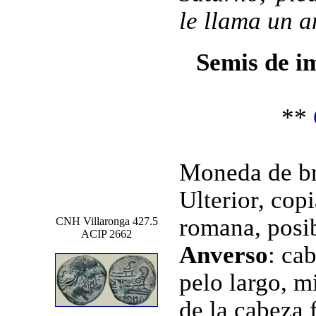
le llama un 
Semis de i
**
Moneda de br
Ulterior, cop
romana, posib
CNH Villaronga 427.5
ACIP 2662
Anverso
: ca
pelo largo, m
de la cabeza 