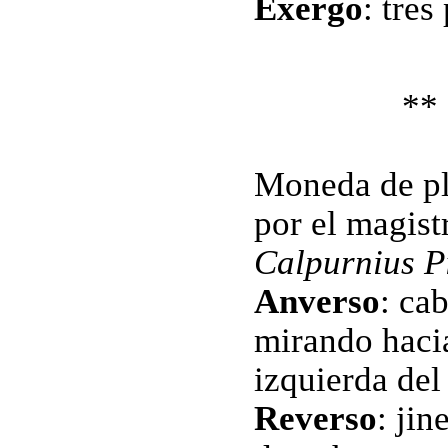
Exergo
: tres
**
Moneda de pl
por el magis
Calpurnius P
Anverso
: ca
mirando hacia
izquierda del
Reverso
: ji