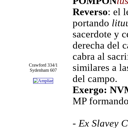
POMPON
iu
Reverso
: el 
portando
litu
sacerdote y c
derecha del c
cabra al sacr
similares a la
Crawford 334/1
Sydenham 607
del campo.
Exergo: N
MP formando
- Ex Slavey C