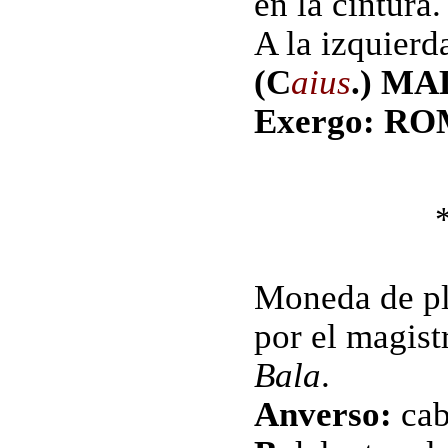
en la cintura.
A la izquierd
(C
aius
.) MA
Exergo: R
Moneda de pl
por el magis
Bala
.
Anverso:
cab