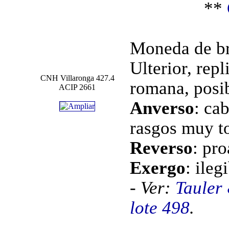
**
Moneda de br
Ulterior, rep
CNH Villaronga 427.4
romana, posib
ACIP 2661
Anverso
: ca
rasgos muy to
Reverso
: pro
Exergo
: ileg
- Ver:
Tauler
lote 498
.