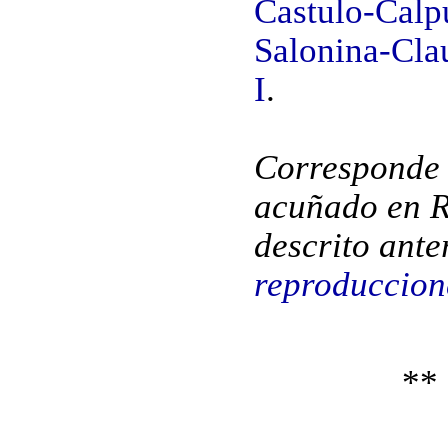
Castulo-Calp
Salonina-Clau
I
.
Corresponde 
acuñado en Ro
descrito ant
reproduccion
**