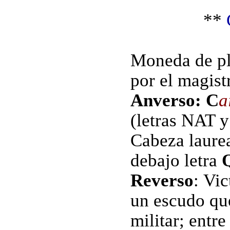
**
Moneda de pl
por el magis
Anverso: C
a
(letras NAT 
Cabeza laurea
debajo letra
Reverso
:
Vic
un escudo que
militar; entr