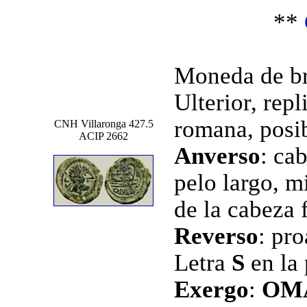
**
Moneda de br
Ulterior, rep
romana, posib
CNH Villaronga 427.5
ACIP 2662
Anverso
: ca
pelo largo, m
de la cabeza 
Reverso
:
pro
Letra
S
en la
Exergo
:
OM