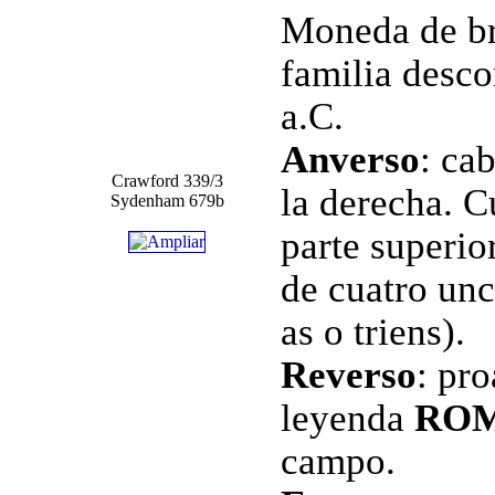
Moneda de b
familia desco
a.C.
Anverso
: ca
Crawford 339/3
la derecha. C
Sydenham 679b
parte superio
de cuatro unci
as o triens).
Reverso
: pro
leyenda
RO
campo.