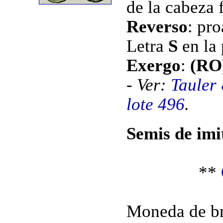
de la cabeza 
Reverso
:
pro
Letra
S
en la
Exergo
:
(R
- Ver:
Tauler
lote 496
.
Semis de imi
**
Moneda de br