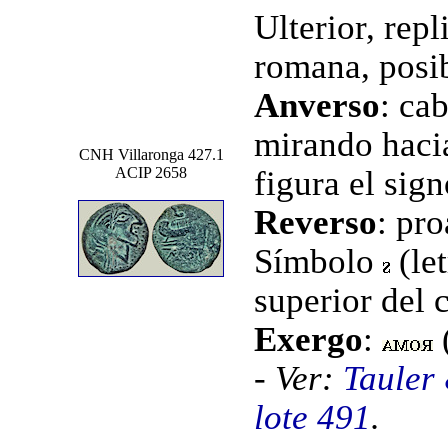
Ulterior, rep
romana, posib
Anverso
: ca
mirando hacia
CNH Villaronga 427.1
ACIP 2658
figura el sig
Reverso
: pro
Símbolo
(let
superior del 
Exergo
:
- Ver:
Tauler
lote 491
.