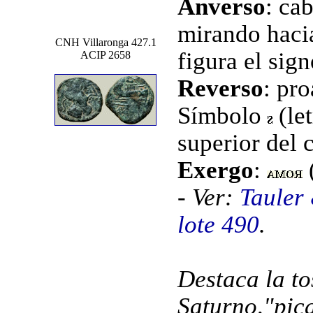
Anverso
: ca
mirando hacia
CNH Villaronga 427.1
figura el sig
ACIP 2658
Reverso
: pro
Símbolo
(let
superior del 
Exergo
:
- Ver:
Tauler
lote 490
.
Destaca la to
Saturno,"pica