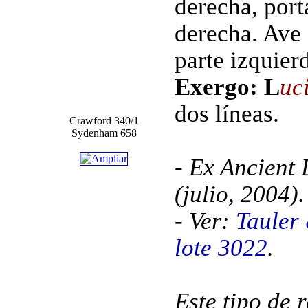
derecha, port
derecha. Ave 
parte izquier
Exergo: L
uc
dos líneas.
Crawford 340/1
Sydenham 658
- Ex Ancient
(julio, 2004).
- Ver:
Tauler
lote 3022
.
Este tipo de 