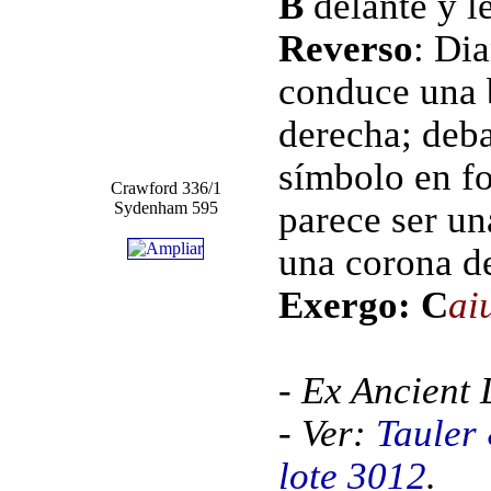
B
delante y 
Reverso
: Di
conduce una b
derecha; deba
símbolo en fo
Crawford 336/1
Sydenham 595
parece ser un
una corona de
Exergo: C
ai
- Ex Ancient 
- Ver:
Tauler
lote 3012
.