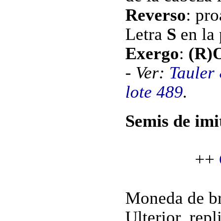
Reverso
: pro
Letra
S
en la 
Exergo
:
(R
- Ver:
Tauler
lote 489
.
Semis de imi
++
Moneda de br
Ulterior, rep