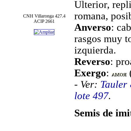
Ulterior, rep
romana, posib
CNH Villaronga 427.4
ACIP 2661
Anverso
: ca
rasgos muy to
izquierda.
Reverso
: pro
Exergo
:
- Ver:
Tauler
lote 497
.
Semis de imi