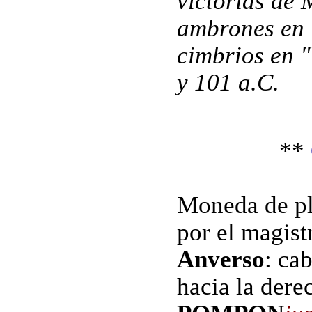
victorias de 
ambrones en 
cimbrios en "
y 101 a.C.
**
Moneda de pl
por el magist
Anverso
: ca
hacia la dere