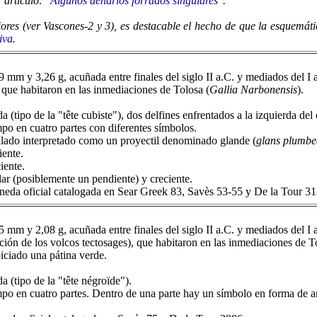
 artículo: "
Algunos denarios forrados singulares
".
ores (ver Vascones-2 y 3), es destacable el hecho de que la esquemáti
iva
.
mm y 3,26 g, acuñada entre finales del siglo II a.C. y mediados del I a
que habitaron en las inmediaciones de Tolosa (
Gallia Narbonensis
).
a (tipo de la "tête cubiste"), dos delfines enfrentados a la izquierda de
po en cuatro partes con diferentes símbolos.
valado interpretado como un proyectil denominado glande
(
glans plumbe
iente.
iente.
lar (posiblemente un pendiente) y creciente.
neda oficial catalogada en Sear Greek 83, Savès 53-55 y De la Tour 31
mm y 2,08 g, acuñada entre finales del siglo II a.C. y mediados del I a
ión de los volcos tectosages), que habitaron en las inmediaciones de T
piciado una pátina verde.
a (tipo de la "tête négroïde").
po en cuatro partes. Dentro de una parte hay un símbolo en forma de ani