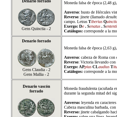
Denario forrado
Moneda falsa de época (2,48 g),
Anverso
: busto de Hércules vis
Reverso
: jinete (llamado
desult
campo. Letras
T
iberius
Q
uincti
Exergo:
D
e
. S
enatus
. S
entent
Gens Quinctia - 2
Catálogos:
corresponde a la mo
Denario forrado
Moneda falsa de época (2,63 g),
Anverso
: cabeza de Roma con c
Reverso
: Victoria llevando con
Exergo: AP
pius
CL
audius
T
it
Gens Claudia - 2
Catálogos:
corresponde a la mo
Gens Mallia - 2
Denario vascón
Moneda fraudulenta (acuñada en 
forrado
durante la segunda mitad del sigl
Anverso:
leyenda en caracteres
Cabeza masculina barbada, con t
Reverso:
jinete cabalgando haci
Exergo:
sobre una línea, leyen