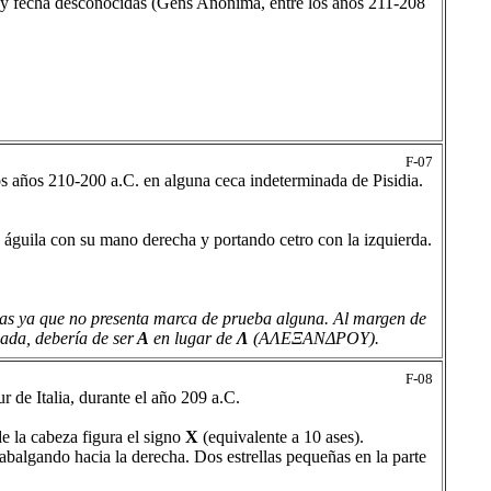
a y fecha desconocidas (Gens Anónima, entre los años 211-208
F-07
 años 210-200 a.C. en alguna ceca indeterminada de Pisidia.
n águila con su mano derecha y portando cetro con la izquierda.
chas ya que no presenta marca de prueba alguna. Al margen de
ada, debería de ser
A
en lugar de
Λ
(AΛEΞANΔPOY).
F-08
 de Italia, durante el año 209 a.C.
e la cabeza figura el signo
X
(equivalente a 10 ases).
abalgando hacia la derecha. Dos estrellas pequeñas en la parte