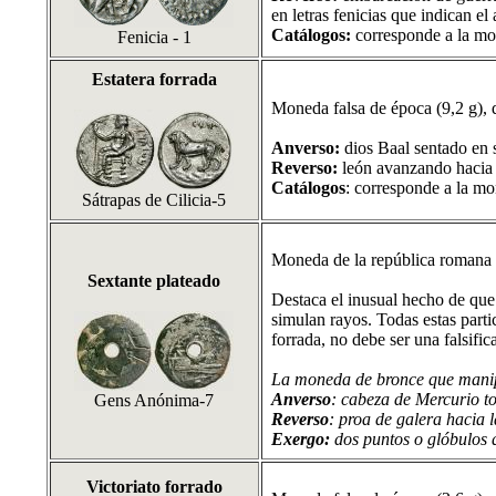
en letras fenicias que indican el
Catálogos:
corresponde a la mo
Fenicia - 1
Estatera forrada
Moneda falsa de época (9,2 g), 
Anverso:
dios Baal sentado en 
Reverso:
león avanzando hacia l
Catálogos
: corresponde a la m
Sátrapas de Cilicia-5
Moneda de la república romana a
Sextante plateado
Destaca el inusual hecho de que 
simulan rayos. Todas estas part
forrada, no debe ser una falsifi
La moneda de bronce que manip
Anverso
: cabeza de Mercurio t
Gens Anónima-7
Reverso
: proa de galera hacia
Exergo:
dos puntos o glóbulos q
Victoriato forrado