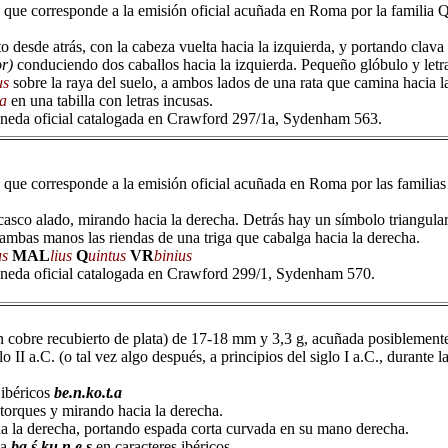
 que corresponde a la emisión oficial acuñada en Roma por la familia Qu
to desde atrás, con la cabeza vuelta hacia la izquierda, y portando clav
or)
conduciendo dos caballos hacia la izquierda. Pequeño glóbulo y letr
us
sobre la raya del suelo, a ambos lados de una rata que camina hacia la
ia
en una tabilla con letras incusas.
neda oficial catalogada en Crawford 297/1a, Sydenham 563.
 que corresponde a la emisión oficial acuñada en Roma por las familias 
asco alado, mirando hacia la derecha. Detrás hay un símbolo triangular
 ambas manos las riendas de una triga que cabalga hacia la derecha.
us
MAL
lius
Q
uintus
VR
binius
neda oficial catalogada en Crawford 299/1, Sydenham 570.
cobre recubierto de plata) de 17-18 mm y 3,3 g, acuñada posiblemente 
o II a.C. (o tal vez algo después, a principios del siglo I a.C., durante l
 ibéricos
be.n.ko.t.a
orques y mirando hacia la derecha.
a la derecha, portando espada corta curvada en su mano derecha.
da
ba.ś.ku.n.e.s
en caracteres ibéricos.