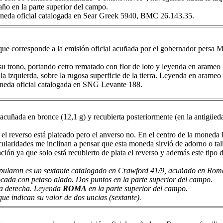
 año en la parte superior del campo.
neda oficial catalogada en Sear Greek 5940, BMC 26.143.35.
que corresponde a la emisión oficial acuñada por el gobernador persa M
su trono, portando cetro rematado con flor de loto y leyenda en arameo
a izquierda, sobre la rugosa superficie de la tierra. Leyenda en arameo
oneda oficial catalogada en SNG Levante 188.
cuñada en bronce (12,1 g) y recubierta posteriormente (en la antigüeda
el reverso está plateado pero el anverso no. En el centro de la moneda 
icularidades me inclinan a pensar que esta moneda sirvió de adorno o t
cación ya que solo está recubierto de plata el reverso y además este tipo
ularon es un sextante catalogado en Crawford 41/9, acuñado en Roma
ocada con petaso alado. Dos puntos en la parte superior del campo.
 la derecha. Leyenda
ROMA
en la parte superior del campo.
ue indican su valor de dos uncias (sextante).