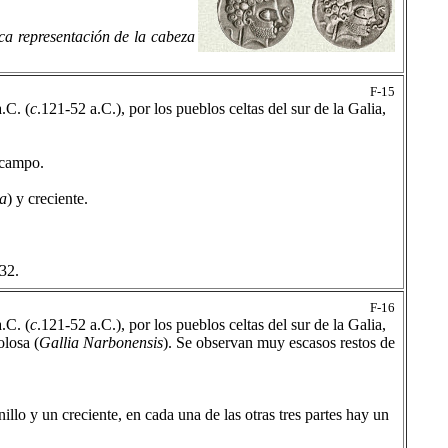
ca representación de la cabeza
F-15
.C. (
c
.121-52 a.C.), por los pueblos celtas del sur de la Galia,
l campo.
a
)
y creciente.
32.
F-16
.C. (
c
.121-52 a.C.), por los pueblos celtas del sur de la Galia,
olosa (
Gallia Narbonensis
). Se observan muy escasos restos de
llo y un creciente, en cada una de las otras tres partes hay un