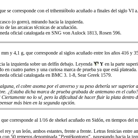
que se corresponde con el
trihemióbolo acuñado a finales del siglo VI a
asco (o gorro), mirando hacia la izquierda.
o de las arcaicas técnicas de acuñación.
neda oficial catalogada en SNG von Aulock 1813, Rosen 596.
 mm y 4,1 g, que corresponde al siglos acuñado entre los años 416 y 35
ia la izquierda sobre un delfín debajo. Leyenda
Y
en la parte super
o en cuatro partes y una curiosa marca de prueba ya que está plateada.
neda oficial catalogada en BMC 3. 1-8, Sear Greek 1579.
lguna, el cobre asoma por el anverso y su peso debería ser superior a 
obre. ¿Estaba dicha marca de prueba grabada de antemano en el cuño? 
iertamente no lo sé, pero la dificultad de hacer fluir la plata dentro 
pensar más bien en la segunda opción.
 que corresponde al 1/16 de shekel acuñado en Sidón, en tiempos del re
l rey y un león, ambos estantes, frente a frente. Letras fenicias entre a
a con 50 remeros denominada "
Pentèkontoros
", navegando hacia la izq