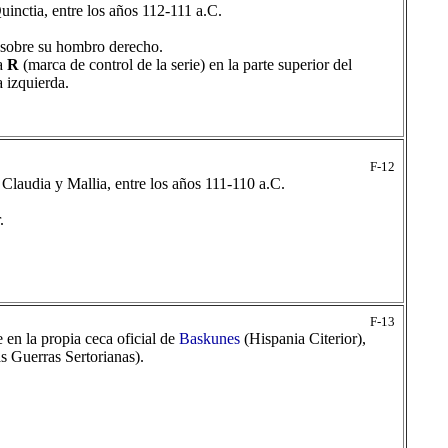
inctia, entre los años 112-111 a.C.
a sobre su hombro derecho.
a
R
(marca de control de la serie) en la parte superior del
 izquierda.
F-12
Claudia y Mallia, entre los años 111-110 a.C.
.
F-13
en la propia ceca oficial de
Baskunes
(Hispania Citerior),
as Guerras Sertorianas).