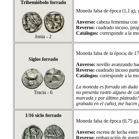
Trihemióbolo forrado
Moneda falsa de época (1,1 g),
Anverso:
cabeza femenina con c
Reverso:
cuadrado incuso, propi
Catálogos:
corresponde a la mo
Jonia - 2
Moneda falsa de la época, de 17
Siglos forrado
Anverso:
novillo avanzando hac
Reverso:
cuadrado incuso partid
Catálogos:
corresponde a la mo
La moneda es forrada sin duda a
Tracia - 6
no presenta rastro alguno de c
marcada y por último plateada? C
grabada en el cuño), me hacen 
1/16 siclo forrado
Moneda falsa de época (0,75 g),
Anverso:
escena de lucha entre e
Reverso:
embarcación de guerr