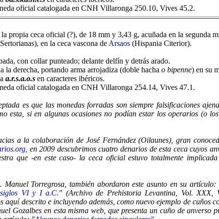
oneda oficial catalogada en CNH Villaronga 250.10, Vives 45.2.
a propia ceca oficial (?), de 18 mm y 3,43 g, acuñada en la segunda mita
 Sertorianas), en la ceca vascona de
Arsaos
(Hispania Citerior).
ada, con collar punteado; delante delfín y detrás arado.
a la derecha, portando arma arrojadiza (doble hacha
o bipenne
) en su 
da
a.r.s.a.o.s
en caracteres ibéricos.
oneda oficial catalogada en CNH Villaronga 254.14, Vives 47.1.
ptada es que las monedas forradas son siempre falsificaciones ajenas 
 esta, si en algunas ocasiones no podían estar los operarios (o los
acias a la colaboración de José Fernández (Oilaunes), gran conoced
rios.org
, en 2009 descubrimos cuatro denarios de esta ceca cuyos anv
tra que -en este caso- la ceca oficial estuvo totalmente implica
 Manuel Torregrosa, también abordaron este asunto en su artículo: 
siglos VI y I a.C.
" (Archivo de Prehistoria Levantina, Vol. XXX, 
s aquí descrito e incluyendo además, como nuevo ejemplo de cuños co
nuel Gozalbes en esta misma web, que presenta un cuño de anverso 