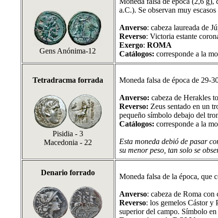
Moneda falsa de época (2,6 g), 
a.C.). Se observan muy escasos r
Anverso
: cabeza laureada de Jú
Reverso
: Victoria estante coron
Exergo
:
ROMA
Gens Anónima-12
Catálogos:
corresponde a la mo
Tetradracma forrada
Moneda falsa de época de 29-30
Anverso:
cabeza de Herakles to
Reverso:
Zeus sentado en un tro
pequeño símbolo debajo del tro
Catálogos:
corresponde a la mon
Pisidia - 3
Esta moneda debió de pasar com
Macedonia - 22
su menor peso, tan solo se obse
Denario forrado
Moneda falsa de la época, que co
Anverso
: cabeza de Roma con ca
Reverso
: los gemelos Cástor y 
superior del campo. Símbolo en f