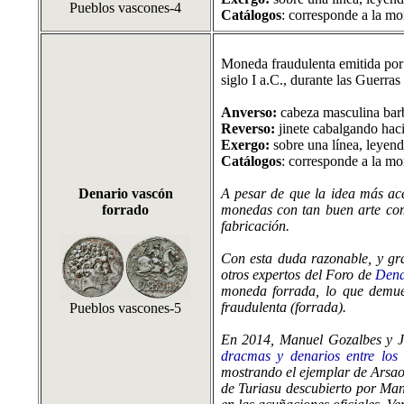
Pueblos vascones-4
Catálogos
: corresponde a la m
Moneda fraudulenta emitida por l
siglo I a.C., durante las Guerras
Anverso:
cabeza masculina barb
Reverso:
jinete cabalgando haci
Exergo:
sobre una línea, leyen
Catálogos
: corresponde a la m
Denario vascón
A pesar de que la idea más ace
forrado
monedas con tan buen arte como
fabricación.
Con esta duda razonable, y gr
otros expertos del Foro de
Dena
moneda forrada, lo que demues
fraudulenta (forrada).
Pueblos vascones-5
En 2014, Manuel Gozalbes y J.
dracmas y denarios entre los 
mostrando el ejemplar de Arsao
de Turiasu descubierto por Ma