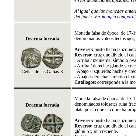
en las acuñaciones oficiales. Ver
Al igual que las monedas anteri
del jinete. Ver
imagen comparat
Moneda falsa de época, de 17-19 
denominados volcos tectosages, 
Dracma forrada
Anverso:
busto hacia la izquierd
Reverso:
cruz que divide el cam
- Arriba / izquierda: símbolo o
- Arriba / derecha: glande y crec
- Abajo / izquierda: hacha y crec
Celtas de las Galias-3
- Abajo / derecha: símbolo circu
Catálogos
: corresponde a la mo
Moneda falsa de época, de 13-15 
denominados tolosates (una fracc
Dracma forrada
plata por lo que el cobre ha pro
Anverso:
busto hacia la izquierd
Reverso:
cruz que divide el cam
glóbulo y un creciente.