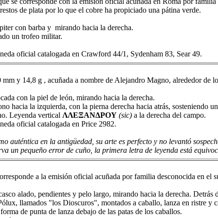
que se corresponde con la emisión oficial acuñada en Roma por famili
estos de plata por lo que el cobre ha propiciado una pátina verde.
piter con barba y mirando hacia la derecha.
ado un trofeo militar.
neda oficial catalogada en Crawford 44/1, Sydenham 83, Sear 49.
 mm y 14,8 g , acuñada a nombre de Alejandro Magno, alrededor de los
cada con la piel de león, mirando hacia la derecha.
no hacia la izquierda, con la pierna derecha hacia atrás, sosteniendo u
no. Leyenda vertical
ΛΛEΞANΔPOY
(sic)
a la derecha del campo.
eda oficial catalogada en Price 2982.
o auténtica en la antigüedad, su arte es perfecto y no levantó sospe
rva un pequeño error de cuño, la primera letra de leyenda está equivoc
rresponde a la emisión oficial acuñada por familia desconocida en el sur
sco alado, pendientes y pelo largo, mirando hacia la derecha. Detrás d
Pólux, llamados "los Dioscuros", montados a caballo, lanza en ristre y c
orma de punta de lanza debajo de las patas de los caballos.