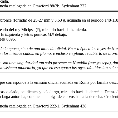
cada.
neda catalogada en Crawford 88/2b, Sydenham 222.
ronce (forrada) de 25-27 mm y 8,63 g, acuñada en el periodo 148-118 a
eado del rey Micipsa (?), mirando hacia la izquierda.
 la izquierda y letras púnicas
MN
debajo.
eek 6596.
n de la época, sino de una moneda oficial. En esa época los reyes de N
on los mismos cuños) en plomo, e incluso en plomo recubierto de bron
son una singularidad tan solo presente en Numidia (que yo sepa), dur
do sistema monetario, ya que en esa época los reyes númidas tan solo
que corresponde a la emisión oficial acuñada en Roma por familia desco
sco alado, pendientes y pelo largo, mirando hacia la derecha. Detrás d
larga antorcha, conduce una biga de ciervos hacia la derecha. Creciente
neda catalogada en Crawford 222/1, Sydenham 438.