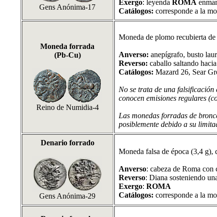
Exergo
: leyenda
ROMA
enmar
Gens Anónima-17
Catálogos:
corresponde a la mo
Moneda de plomo recubierta de b
Moneda forrada
Anverso:
anepígrafo, busto laur
(Pb-Cu)
Reverso:
caballo saltando hacia
Catálogos:
Mazard 26, Sear Gr
No se trata de una falsificació
conocen emisiones regulares (c
Reino de Numidia-4
Las monedas forradas de bronce 
posiblemente debido a su limita
Denario forrado
Moneda falsa de época (3,4 g), 
Anverso
: cabeza de Roma con ca
Reverso
:
Diana sosteniendo una 
Exergo
:
ROMA
Catálogos:
corresponde a la mo
Gens Anónima-29