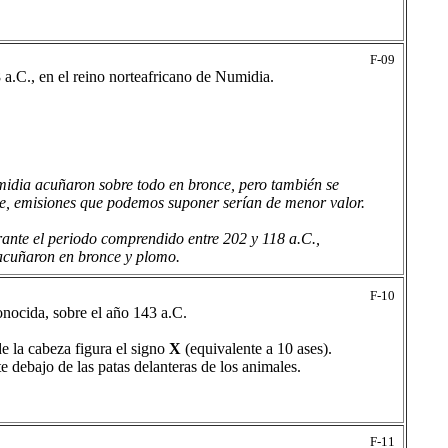
F-09
.C., en el reino norteafricano de Numidia.
umidia acuñaron sobre todo en bronce, pero también se
ce, emisiones que podemos suponer serían de menor valor.
ante el periodo comprendido entre 202 y 118 a.C.,
 acuñaron en bronce y plomo.
F-10
nocida, sobre el año 143 a.C.
e la cabeza figura el signo
X
(equivalente a 10 ases).
 debajo de las patas delanteras de los animales.
F-11