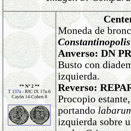
Cente
Moneda de bronce
Constantinopolis
Anverso: DN P
Busto con diadem
izquierda.
Reverso: REPA
** Nº 2 **
T 137a
- RIC IX 17a-6
Procopio estante, 
Cayón 14-Cohen 8
portando
labaru
izquierda sobre u