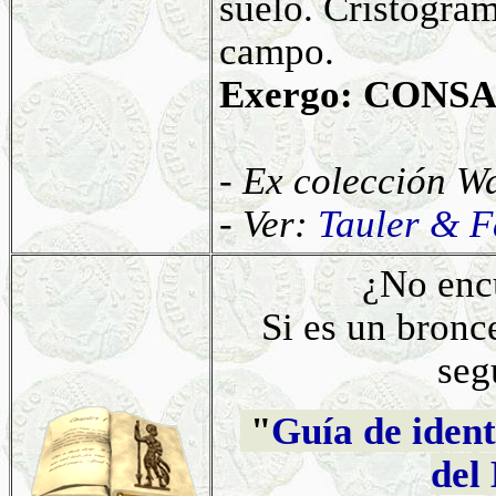
suelo. Cristogram
campo.
Exergo: CONS
- Ex colección Wa
- Ver:
Tauler & F
¿No enc
Si es un bronc
seg
"
Guía de ident
del