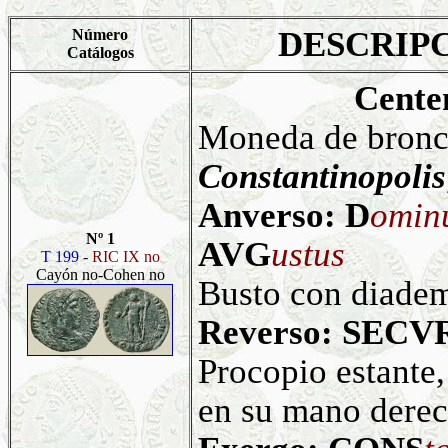
DESCRIP
Número
Catálogos
Cente
Moneda de bronce
Constantinopolis
Anverso: D
omin
Nº 1
AVG
ustus
T 199
-
RIC IX no
Cayón no-Cohen no
Busto con diadem
Reverso: SECV
Procopio estante,
en su mano derech