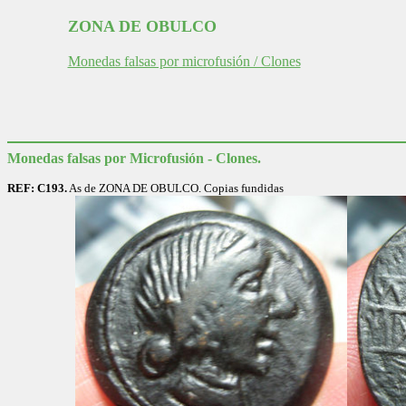
ZONA DE OBULCO
Monedas falsas por microfusión / Clones
Monedas falsas por Microfusión - Clones.
REF: C193.
As de ZONA DE OBULCO. Copias fundidas