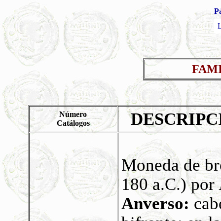
Pá
L
FAMI
DESCRIPC
Número
Catálogos
Moneda de br
180 a.C.) por
Anverso:
cabe