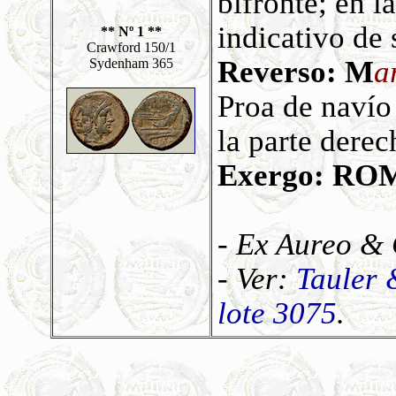
bifronte; en l
indicativo de 
** Nº 1 **
Crawford 150/1
Reverso: M
a
Sydenham 365
Proa de navío
la parte dere
Exergo: RO
- Ex Aureo & C
- Ver:
Tauler 
lote 3075
.