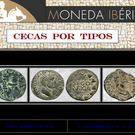
Índice alfabético de cecas
Listado geográfico de cecas