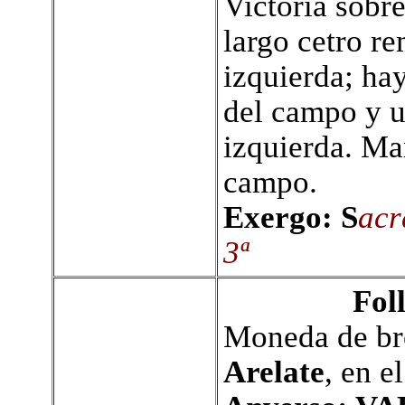
Victoria sobre
largo cetro re
izquierda; ha
del campo y u
izquierda. Ma
campo.
Exergo: S
acr
3ª
Fol
Moneda de bro
Arelate
, en e