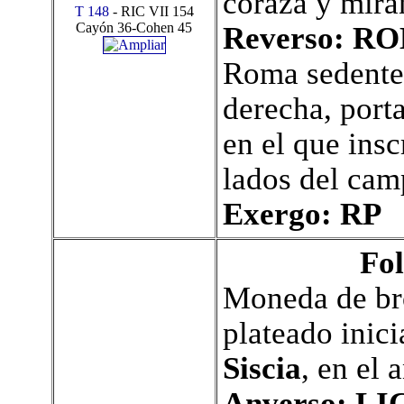
coraza y mira
T 148
- RIC VII 154
Cayón 36-Cohen 45
Reverso:
RO
Roma sedente 
derecha, port
en el que ins
lados del cam
Exergo: RP
Fol
Moneda de bro
plateado inici
Siscia
, en el 
Anverso:
LI