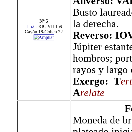
Anverso: VA
Busto
lauread
la derecha.
Nº 5
T 52
- RIC VII 159
Cayón 18-Cohen 22
Reverso: I
Júpiter estant
hombros; port
rayos y largo 
Exergo:
T
er
A
relate
F
Moneda de bro
plateado inici