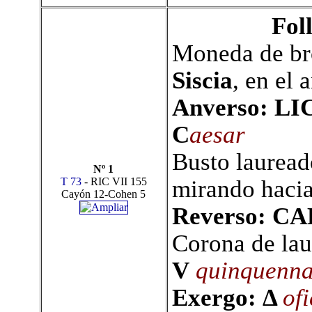
Fol
Moneda de bro
Siscia
, en el 
Anverso: LI
C
aesar
Busto lauread
Nº 1
T 73
- RIC VII 155
mirando hacia
Cayón 12-Cohen 5
R
everso:
CA
Corona de lau
V
quinquenna
Exergo: Δ
of