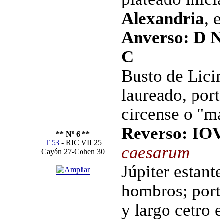
Alexandria
, 
Anverso: D
C
Busto de Licin
laureado, port
circense o "m
Reverso: I
** Nº 6 **
T 53
- RIC VII 25
caesarum
Cayón 27-Cohen 30
Júpiter estant
hombros; por
y largo cetro 