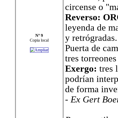
circense o "m
Reverso: O
leyenda de ma
y retrógradas.
Nº 9
Copia local
Puerta de cam
tres torreones
Exergo:
tres 
podrían inter
de forma inve
- Ex Gert Boe