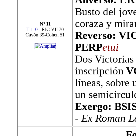
B
usto del jov
coraza y mira
Nº 11
T 110
- RIC VII 70
Reverso:
VIC
Cayón 39-Cohen 51
PERP
etui
Dos Victorias
inscripción
V
líneas, sobre
un semicírcul
Exergo: BSI
- Ex Roman Lo
Fo