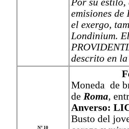
Por su estilo,
emisiones de 
el exergo, tam
Londinium. El
PROVIDENTIAE
descrito en l
F
Moneda de bro
de
Roma
, ent
Anverso:
LI
B
usto del jov
Nº 10