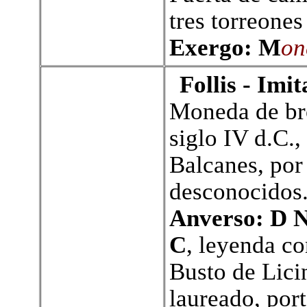
tres torreones
Exergo: M
on
Follis - Imi
Moneda de br
siglo IV d.C.,
Balcanes, por 
desconocidos
Anverso: D
C
, leyenda co
B
usto de Licin
laureado, port