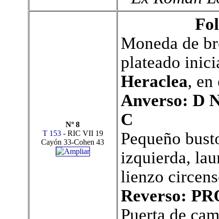
Fol
Moneda de bro
plateado inici
Heraclea
, en
Anverso: D
C
Nº 8
T 153
- RIC VII 19
Pequeño busto
Cayón 33-Cohen 43
izquierda, lau
lienzo circen
Reverso: P
Puerta de cam