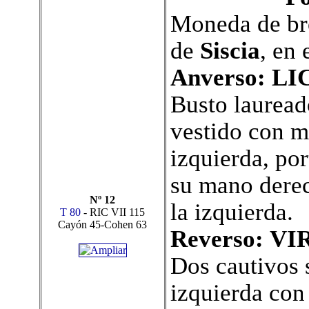
Moneda de bro
de
Siscia
, en 
Anverso:
LI
Busto lauread
vestido con m
izquierda, po
su mano derec
Nº 12
la izquierda.
T 80
- RIC VII 115
Cayón 45-Cohen 63
Reverso:
VIR
Dos cautivos s
izquierda con