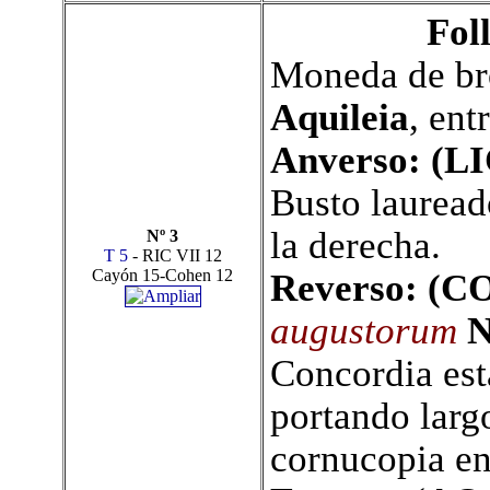
Fol
M
oneda de br
Aquileia
, ent
Anverso: (
LI
Busto lauread
la derecha.
Nº 3
T 5
- RIC VII 12
Cayón 15-Cohen 12
Reverso: (
augustorum
Concordia est
portando larg
cornucopia en