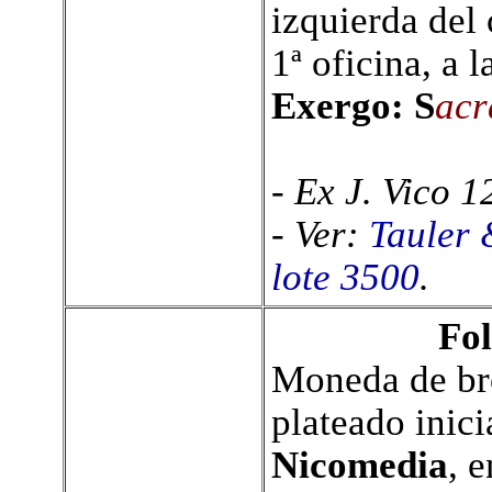
izquierda del
1ª oficina, a 
Exergo: S
acr
- Ex J. Vico 1
- Ver:
Tauler 
lote 3500
.
Fol
Moneda de bro
plateado inici
Nicomedia
, 