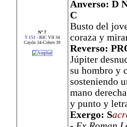
Anverso: D
C
B
usto del jov
Nº 7
coraza y mira
T 151
- RIC VII 34
Cayón 34-Cohen 39
Reverso: P
Júpiter desnu
su hombro y c
sosteniendo u
mano derecha.
y punto y let
Exergo: S
ac
- Ex Roman Lo