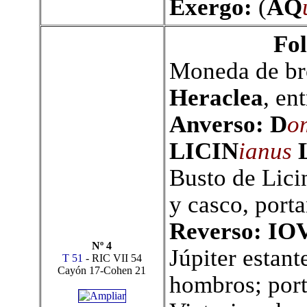
Exergo:
(
AQ
Fol
Moneda de bro
Heraclea
, en
Anverso: D
o
LICIN
ianus
L
Busto de Licin
y casco, port
Reverso: I
Nº 4
Júpiter estant
T 51
- RIC VII 54
Cayón 17-Cohen 21
hombros; port