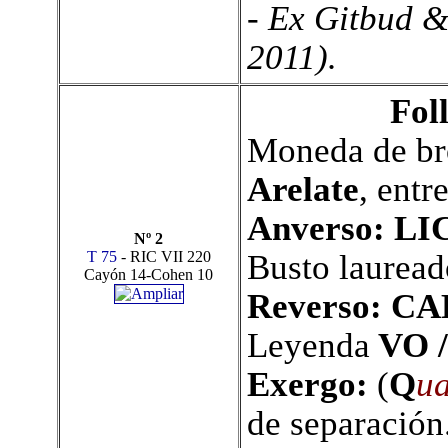
- Ex Gitbud &
2011).
Fol
Moneda de bro
Arelate
, entr
Anverso:
LI
Nº 2
T 75
- RIC VII 220
Busto laureado
Cayón 14-Cohen 10
Reverso:
CA
Leyenda
VO /
Exergo:
(
Q
ua
de separación