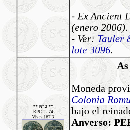
- Ex Ancient 
(enero 2006).
- Ver:
Tauler 
lote 3096
.
A
Moneda
provi
Colonia Romu
** Nº 2 **
bajo el reinad
RPC I - 74
Vives 167.3
Anverso: P