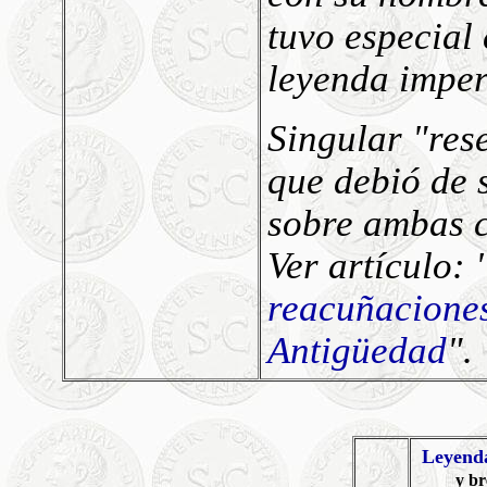
tuvo especial
leyenda imper
Singular "res
que debió de 
sobre ambas c
Ver artículo: 
reacuñaciones
Antigüedad
".
Leyend
y b