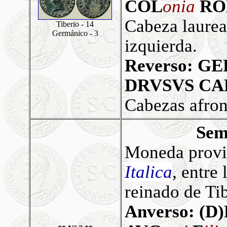
COL
onia
RO
Cabeza laurea
Tiberio - 14
Germánico - 3
izquierda.
Reverso: G
DRVSVS CA
Cabezas afron
Sem
Moneda provi
Italica
, entre
reinado de Tib
Anverso: (