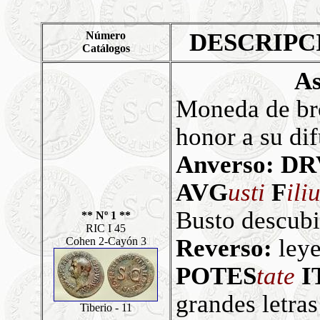
DESCRIPC
Número
Catálogos
A
Moneda de bro
honor a su dif
Anverso:
DR
AVG
usti
F
ili
Busto descubi
** Nº 1 **
RIC I 45
Reverso:
ley
Cohen 2-Cayón 3
POTES
tate
I
grandes letras
Tiberio - 11