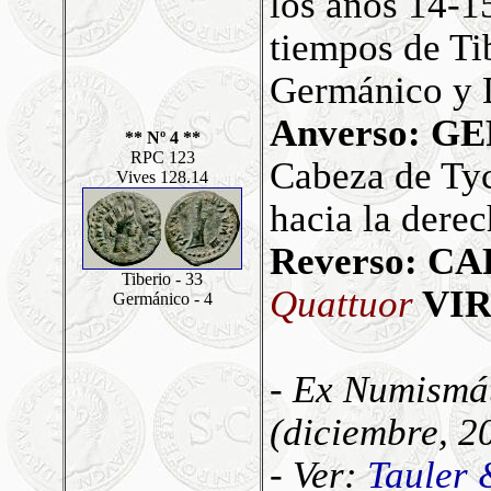
los años 14-1
tiempos de Ti
Germánico y 
Anverso: 
** Nº 4 **
RPC 123
Cabeza de Ty
Vives 128.14
hacia la derec
Reverso: C
Tiberio - 33
Quattuor
VI
Germánico - 4
- Ex Numismá
(diciembre, 2
- Ver:
Tauler 