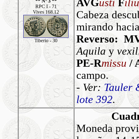
AVG
usti
F
ili
** Nº 3 **
RPC I - 71
Cabeza descub
Vives 168.12
mirando hacia
Reverso: M
Tiberio - 30
Aquila
y
vexi
PE-R
missu
/ 
campo.
- Ver:
Tauler 
lote 392
.
Cuad
Moneda
provi