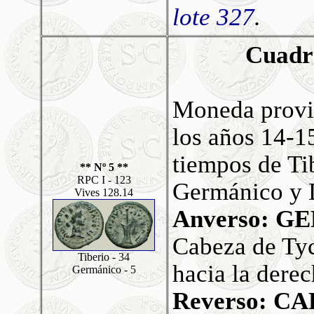
lote 327
.
Cuadr
Moneda
provi
los años 14-1
tiempos de Ti
** Nº 5 **
RPC I - 123
Germánico y 
Vives 128.14
Anverso: 
Cabeza de Ty
Tiberio - 34
hacia la derec
Germánico - 5
Reverso: C