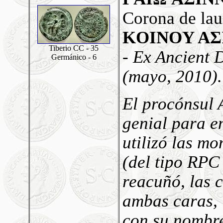
Corona de laur
KOINOY AΣ
Tiberio CC - 35
- Ex Ancient 
Germánico - 6
(mayo, 2010).
El procónsul 
genial para e
utilizó las mo
(del tipo RPC
reacuñó, las 
ambas caras, 
con su nombre