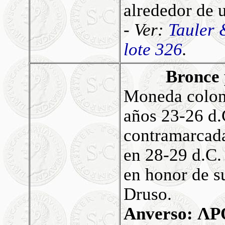
alrededor de 
- Ver:
Tauler 
lote 326
.
Bronce 
Moneda colon
años 23-26 d.
contramarcada
en 28-29 d.C.
en honor de s
Druso.
Anverso: 