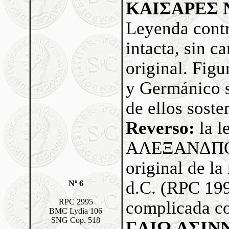
KAIΣAPEΣ 
Leyenda cont
intacta, sin c
original. Figu
y Germánico s
de ellos sost
Reverso:
la 
AΛEΞANΔΠO
original de la
d.C. (RPC 199
Nº 6
RPC 2995
complicada co
BMC Lydia 106
SNG Cop. 518
ΓAIΩ AΣIN