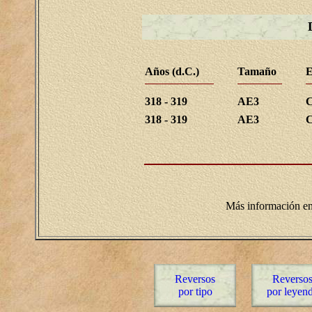
Años (d.C.)
Tamaño
E
318 - 319
AE3
C
318 - 319
AE3
C
Más información e
Reversos
Reverso
por tipo
por leyen