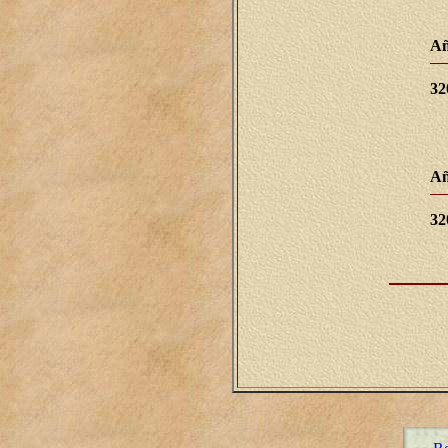
Añ
32
Añ
32