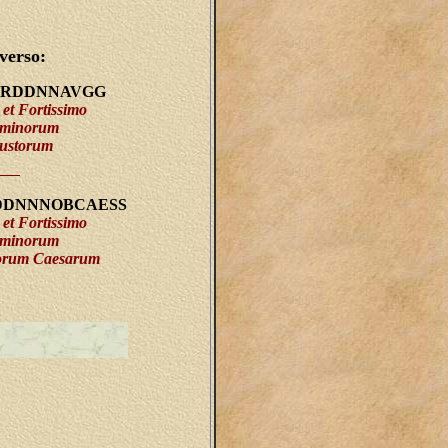
verso:
ERDDNNAVGG
et Fortissimo
ominorum
ustorum
DDNNNOBCAESS
et Fortissimo
ominorum
morum Caesarum