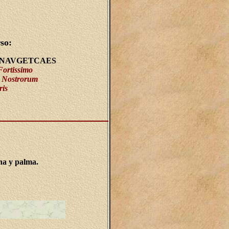
so:
NAVGETCAES
Fortissimo
 Nostrorum
ris
na y palma.