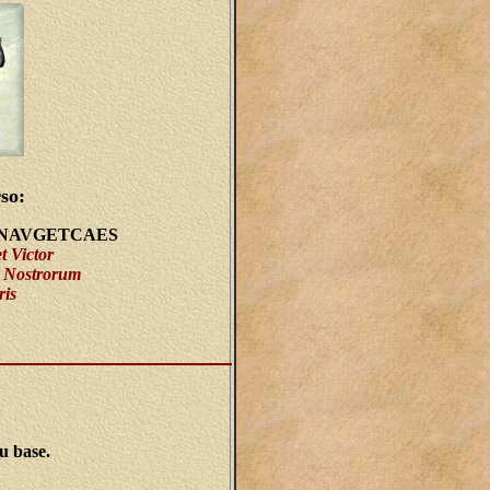
so:
NAVGETCAES
t Victor
 Nostrorum
ris
u base.