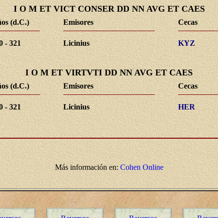
I O M ET VICT CONSER DD NN AVG ET CAES
os (d.C.)
Emisores
Cecas
0 - 321
Licinius
KYZ
I O M ET VIRTVTI DD NN AVG ET CAES
os (d.C.)
Emisores
Cecas
0 - 321
Licinius
HER
Más información en:
Cohen Online