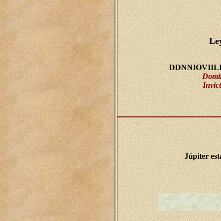
Le
DDNNIOVIIL
Domin
Invic
Júpiter es