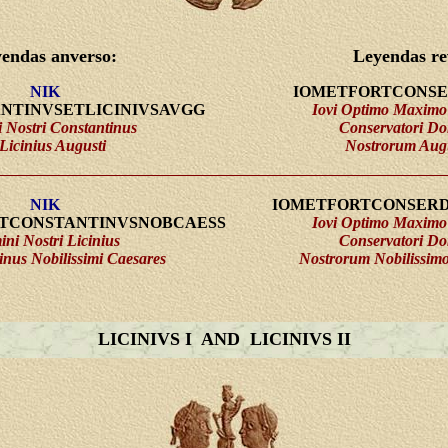
endas anverso:
Leyendas re
NIK
IOMETFORTCONS
NTINVSETLICINIVSAVGG
Iovi Optimo Maximo 
 Nostri Constantinus
Conservatori D
 Licinius Augusti
Nostrorum Aug
NIK
IOMETFORTCONSER
ETCONSTANTINVSNOBCAESS
Iovi Optimo Maximo 
ni Nostri Licinius
Conservatori D
inus Nobilissimi Caesares
Nostrorum Nobilissi
LICINIVS I AND LICINIVS II