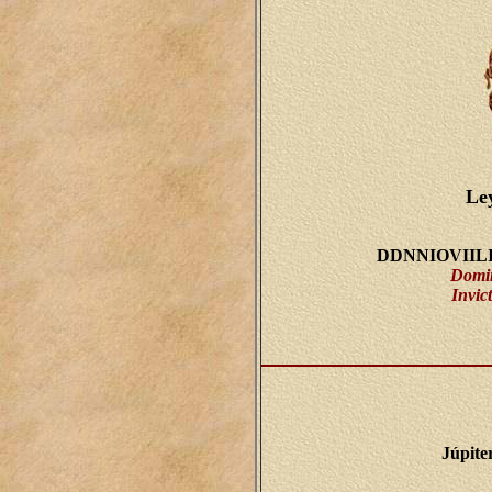
Le
DDNNIOVIIL
Domin
Invic
Júpite