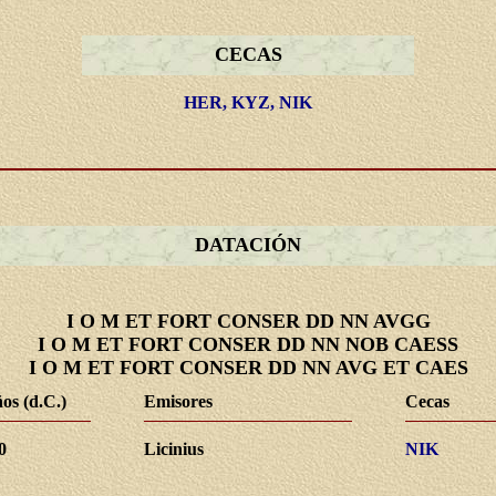
CECAS
HER, KYZ, NIK
DATACIÓN
I O M ET FORT CONSER DD NN AVGG
I O M ET FORT CONSER DD NN NOB CAESS
I O M ET FORT CONSER DD NN AVG ET CAES
os (d.C.)
Emisores
Cecas
0
Licinius
NIK