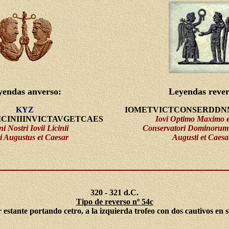
yendas anverso:
Leyendas rever
KYZ
IOMETVICTCONSERDDN
ICINIIINVICTAVGETCAES
Iovi Optimo Maximo e
i Nostri Iovii Licinii
Conservatori Dominorum
ti Augustus et Caesar
Augusti et Caesa
320 - 321 d.C.
Tipo de reverso nº 54c
r estante portando cetro, a la izquierda trofeo con dos cautivos en s