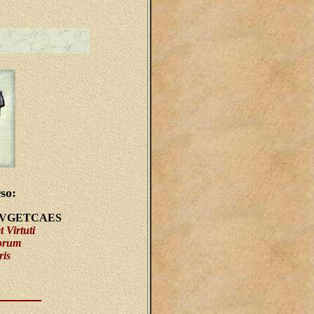
so:
AVGETCAES
 Virtuti
orum
ris