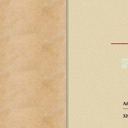
Añ
32