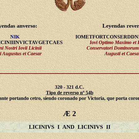
yendas anverso:
Leyendas rever
NIK
IOMETFORTCONSERDDN
ICINIIINVICTAVGETCAES
Iovi Optimo Maximo et 
i Nostri Iovii Licinii
Conservatori Dominorum
ti Augustus et Caesar
Augusti et Caesa
320 - 321 d.C.
Tipo de reverso nº 54b
tante portando cetro, siendo coronado por Victoria, que porta coro
Æ 2
LICINIVS I AND LICINIVS II