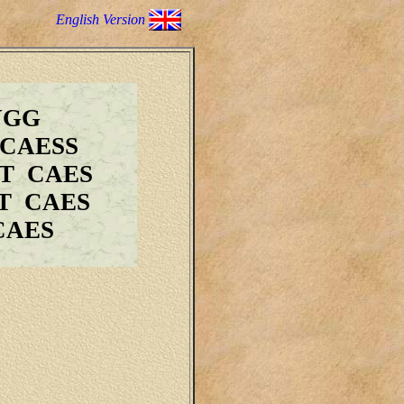
English Version
VGG
 CAESS
T CAES
T CAES
CAES