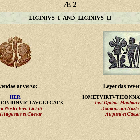
Æ 2
LICINIVS I AND LICINIVS II
yendas anverso:
Leyendas rever
HER
IOMETVIRTVTIDDNN
ICINIIINVICTAVGETCAES
Iovi Optimo Maximo et
i Nostri Iovii Licinii
Dominorum Nostr
ti Augustus et Caesar
Augusti et Caesa