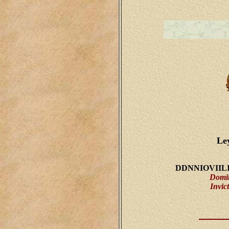
Le
DDNNIOVIIL
Domin
Invic